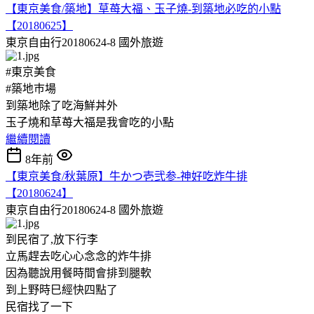
【東京美食/築地】草苺大福、玉子燒-到築地必吃的小點
【20180625】
東京自由行20180624-8
國外旅遊
#東京美食
#築地巿場
到築地除了吃海鮮丼外
玉子燒和草苺大福是我會吃的小點
繼續閱讀
8年前
【東京美食/秋葉原】牛かつ壱弐参-神好吃炸牛排
【20180624】
東京自由行20180624-8
國外旅遊
到民宿了,放下行李
立馬趕去吃心心念念的炸牛排
因為聽說用餐時間會排到腿軟
到上野時巳經快四點了
民宿找了一下