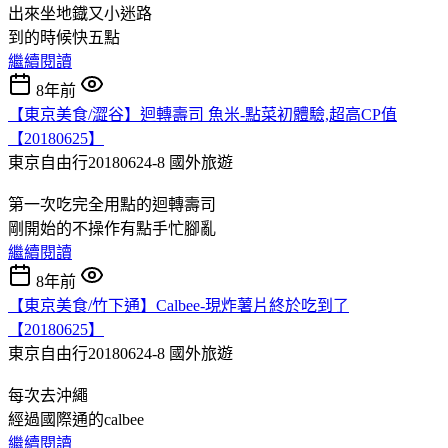
出來坐地鐡又小迷路
到的時候快五點
繼續閱讀
8年前
【東京美食/澀谷】迴轉壽司 魚米-點菜初體驗,超高CP值
【20180625】
東京自由行20180624-8
國外旅遊
第一次吃完全用點的迴轉壽司
剛開始的不操作有點手忙腳亂
繼續閱讀
8年前
【東京美食/竹下通】Calbee-現炸薯片終於吃到了
【20180625】
東京自由行20180624-8
國外旅遊
每次去沖繩
經過國際通的calbee
繼續閱讀