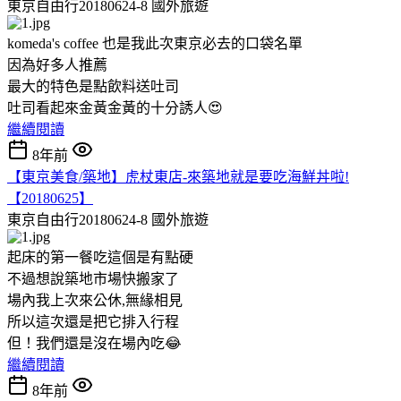
東京自由行20180624-8
國外旅遊
komeda's coffee 也是我此次東京必去的口袋名單
因為好多人推薦
最大的特色是點飲料送吐司
吐司看起來金黃金黃的十分誘人😍
繼續閱讀
8年前
【東京美食/築地】虎杖東店-來築地就是要吃海鮮丼啦!
【20180625】
東京自由行20180624-8
國外旅遊
起床的第一餐吃這個是有點硬
不過想說築地市場快搬家了
場內我上次來公休,無緣相見
所以這次還是把它排入行程
但！我們還是沒在場內吃😂
繼續閱讀
8年前