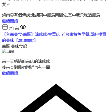
燒肉界有個傳說:北胡同中屋馬南碳佐,其中我只吃過屋馬
繼續閱讀
7年前
【台南美食/南區】涼咪咪/金華店-老台南特色早餐,單純樸實
的美味【20180807】
南區
美味食記
前一天錯過府前店的涼咪咪
後來查到民宿附近也有一間
繼續閱讀