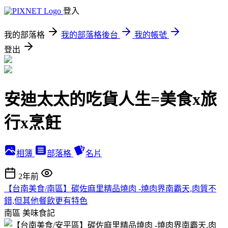
登入
我的部落格
我的部落格後台
我的帳號
登出
安迪太太的吃貨人生=美食x旅
行x烹飪
相簿
部落格
名片
2年前
【台南美食/南區】碳佐麻里精品燒肉 -燒肉界南霸天,肉質不
錯,但其他餐飲更有特色
南區
美味食記