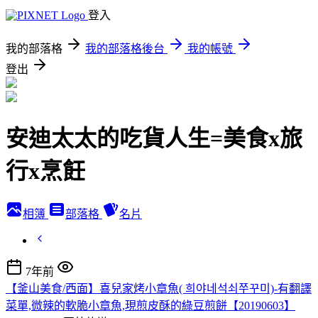
登入
我的部落格
我的部落格後台
我的帳號
登出
安迪太太的吃貨人生=美食x旅
行x烹飪
相簿
部落格
名片
7年前
【釜山美食/西面】喜兒家烤小章魚( 희야네석쇠쭈꾸미)-有翻譯
菜單,微辣的軟脆小章魚,現煎皮酥的綠豆煎餅【20190603】