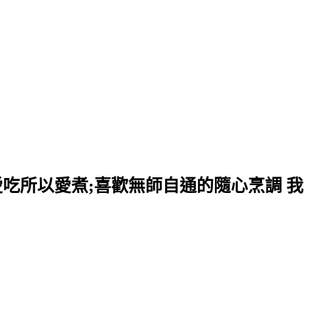
愛吃所以愛煮;喜歡無師自通的隨心烹調 我