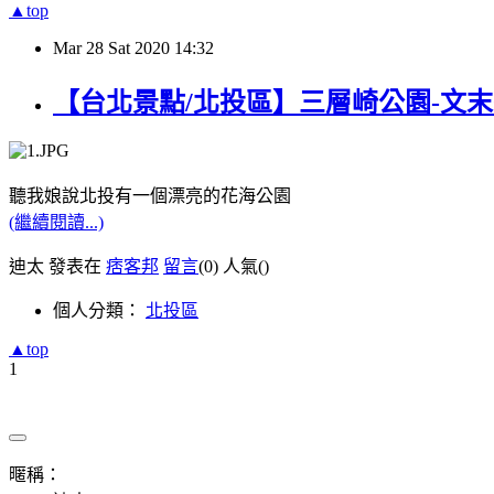
▲top
Mar
28
Sat
2020
14:32
【台北景點/北投區】三層崎公園-文末有
聽我娘說北投有一個漂亮的花海公園
(繼續閱讀...)
迪太 發表在
痞客邦
留言
(0)
人氣(
)
個人分類：
北投區
▲top
1
暱稱：