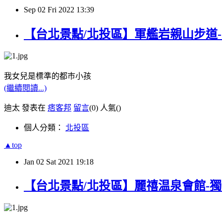
Sep
02
Fri
2022
13:39
【台北景點/北投區】軍艦岩親山步道-肉
我女兒是標準的都巿小孩
(繼續閱讀...)
迪太 發表在
痞客邦
留言
(0)
人氣(
)
個人分類：
北投區
▲top
Jan
02
Sat
2021
19:18
【台北景點/北投區】麗禧温泉會館-獨立