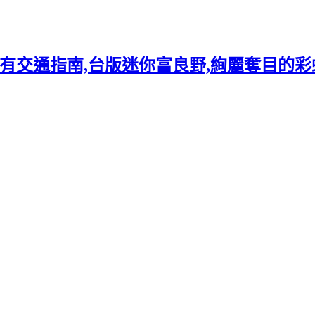
交通指南,台版迷你富良野,絢麗奪目的彩虹花