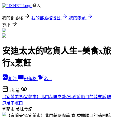
登入
我的部落格
我的部落格後台
我的帳號
登出
安迪太太的吃貨人生=美食x旅
行x烹飪
相簿
部落格
名片
2年前
【宜蘭美食/宜蘭巿】北門蒜味肉羹-宣-香醇順口的蒜末酥,味
道足不膩口
宜蘭巿
美味食記