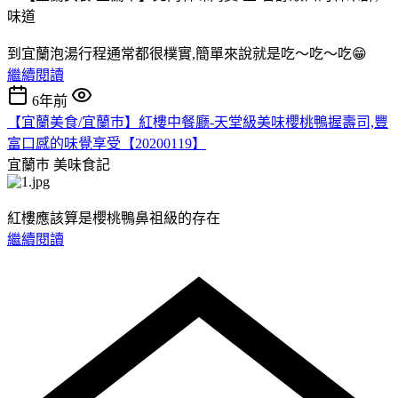
到宜蘭泡湯行程通常都很樸實,簡單來說就是吃～吃～吃😁
繼續閱讀
6年前
【宜蘭美食/宜蘭巿】紅樓中餐廳-天堂級美味櫻桃鴨握壽司,豐
富口感的味覺享受【20200119】
宜蘭巿
美味食記
紅樓應該算是櫻桃鴨鼻祖級的存在
繼續閱讀