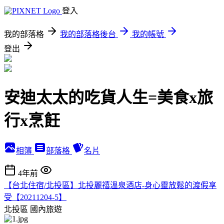
登入
我的部落格
我的部落格後台
我的帳號
登出
安迪太太的吃貨人生=美食x旅
行x烹飪
相簿
部落格
名片
4年前
【台北住宿/北投區】北投麗禧溫泉酒店-身心靈放鬆的渡假享
受【20211204-5】
北投區
國內旅遊