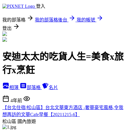
登入
我的部落格
我的部落格後台
我的帳號
登出
安迪太太的吃貨人生=美食x旅
行x烹飪
相簿
部落格
名片
4年前
【台北住宿/松山區】台北文華東方酒店 -奢華豪宅風格,令我
想再訪的文華Cafe早餐【20211215-6】
松山區
國內旅遊