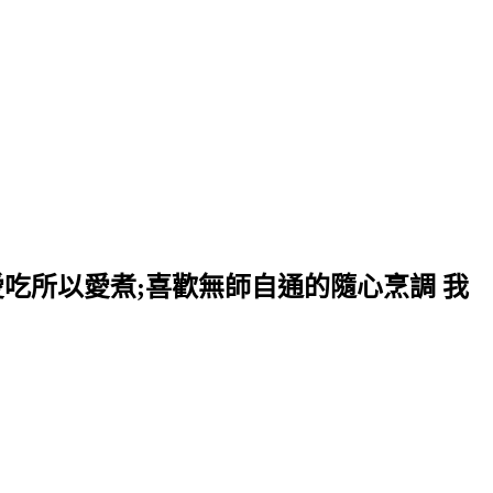
愛吃所以愛煮;喜歡無師自通的隨心烹調 我