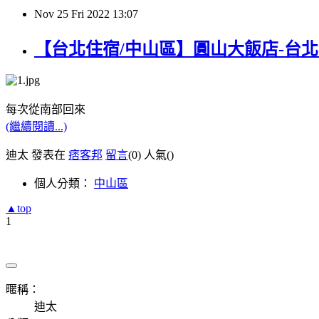
Nov
25
Fri
2022
13:07
【台北住宿/中山區】圓山大飯店-台北著名
每次從南部回來
(繼續閱讀...)
迪太 發表在
痞客邦
留言
(0)
人氣(
)
個人分類：
中山區
▲top
1
暱稱：
迪太