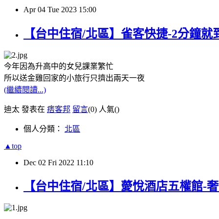
Apr
04
Tue
2023
15:00
【台中住宿/北區】雀客快捷-2分鐘就到一
今年因為升高中的女兒課業繁忙
所以送金雞回家的小旅行只擠出兩天一夜
(繼續閱讀...)
迪太 發表在
痞客邦
留言
(0)
人氣(
)
個人分類：
北區
▲top
Dec
02
Fri
2022
11:10
【台中住宿/北區】薆悅酒店五權館-奢華風