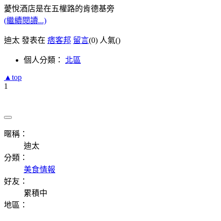
薆悅酒店是在五權路的肯德基旁
(繼續閱讀...)
迪太 發表在
痞客邦
留言
(0)
人氣(
)
個人分類：
北區
▲top
1
暱稱：
迪太
分類：
美食情報
好友：
累積中
地區：