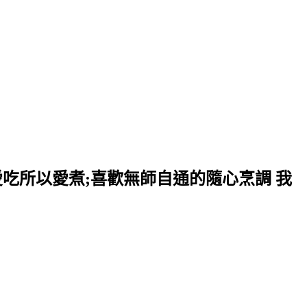
愛吃所以愛煮;喜歡無師自通的隨心烹調 我