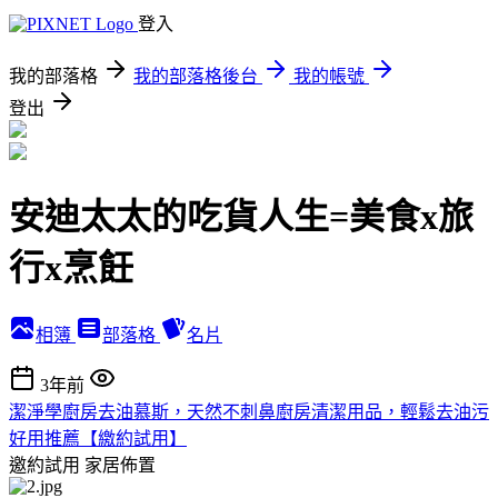
登入
我的部落格
我的部落格後台
我的帳號
登出
安迪太太的吃貨人生=美食x旅
行x烹飪
相簿
部落格
名片
3年前
潔淨學廚房去油慕斯，天然不刺鼻廚房清潔用品，輕鬆去油污
好用推薦【繳約試用】
邀約試用
家居佈置