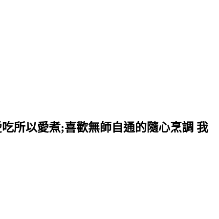
愛吃所以愛煮;喜歡無師自通的隨心烹調 我