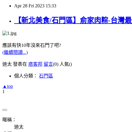
Apr
28
Fri
2023
15:33
【新北美食/石門區】俞家肉粽-台灣最
應該有快10年沒來石門了吧?
(繼續閱讀...)
迪太 發表在
痞客邦
留言
(0)
人氣(
)
個人分類：
石門區
▲top
1
暱稱：
迪太