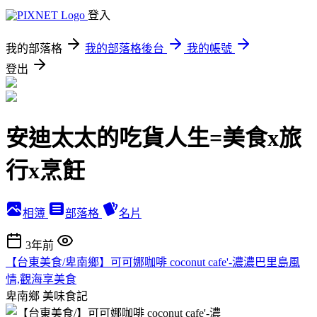
登入
我的部落格
我的部落格後台
我的帳號
登出
安迪太太的吃貨人生=美食x旅
行x烹飪
相簿
部落格
名片
3年前
​​【台東美食/卑南鄉】可可娜咖啡 coconut cafe'-濃濃巴里島風
情,觀海享美食
卑南鄉
美味食記