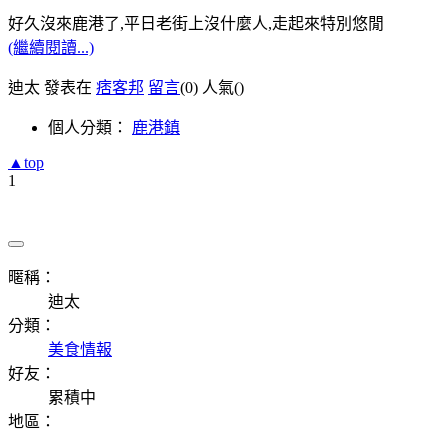
好久沒來鹿港了,平日老街上沒什麼人,走起來特別悠閒
(繼續閱讀...)
迪太 發表在
痞客邦
留言
(0)
人氣(
)
個人分類：
鹿港鎮
▲top
1
暱稱：
迪太
分類：
美食情報
好友：
累積中
地區：