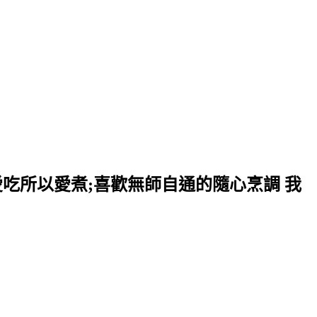
愛吃所以愛煮;喜歡無師自通的隨心烹調 我