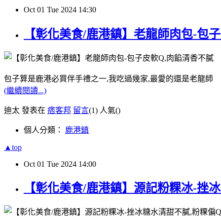
Oct
01
Tue
2024
14:30
【彰化美食/鹿港鎮】老龍師肉包-包子
包子算是鹿港必買伴手禮之一,我吃過幾家,最愛的還是老龍師
(繼續閱讀...)
迪太 發表在
痞客邦
留言
(1)
人氣(
)
個人分類：
鹿港鎮
▲top
Oct
01
Tue
2024
14:00
【彰化美食/鹿港鎮】源記粉粿冰-挫冰