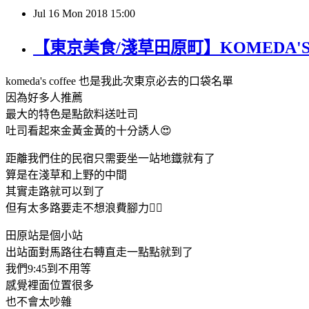
Jul
16
Mon
2018
15:00
【東京美食/淺草田原町】KOMEDA'S 
komeda's coffee 也是我此次東京必去的口袋名單
因為好多人推薦
最大的特色是點飲料送吐司
吐司看起來金黃金黃的十分誘人😍
距離我們住的民宿只需要坐一站地鐡就有了
算是在淺草和上野的中間
其實走路就可以到了
但有太多路要走不想浪費腳力🚶‍♂️
田原站是個小站
出站面對馬路往右轉直走一點點就到了
我們9:45到不用等
感覺裡面位置很多
也不會太吵雜