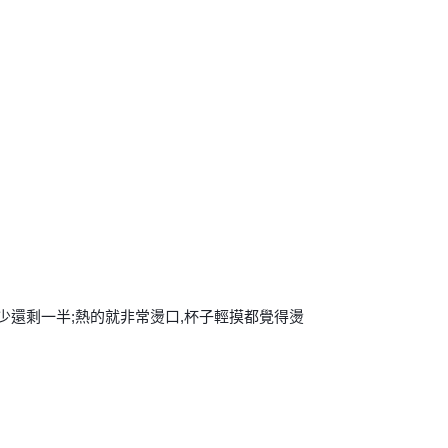
少還
剩一半;熱的就非常燙口,杯子輕摸都覺得燙