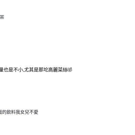
茶
量也是不小,尤其是那坨高麗菜絲🤣
面的飲料我女兒不愛