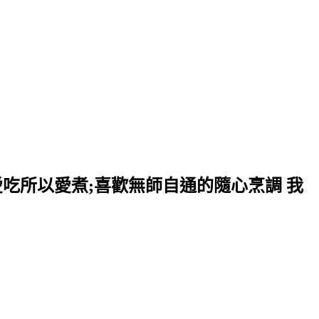
愛吃所以愛煮;喜歡無師自通的隨心烹調 我