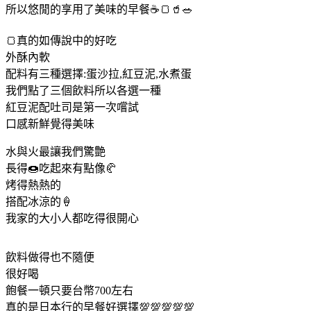
所以悠閒的享用了美味的早餐☕️🍞🥤🥗
🍞真的如傳說中的好吃
外酥內軟
配料有三種選擇:蛋沙拉,紅豆泥,水煮蛋
我們點了三個飲料所以各選一種
紅豆泥配吐司是第一次嚐試
口感新鮮覺得美味
水與火最讓我們驚艶
長得🍩吃起來有點像🥐
烤得熱熱的
搭配冰涼的🍦
我家的大小人都吃得很開心
飲料做得也不隨便
很好喝
飽餐一頓只要台幣700左右
真的是日本行的早餐好選擇💯💯💯💯💯