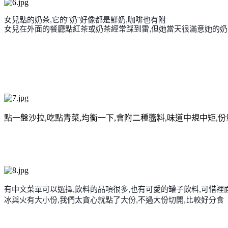
女兒點的奶茶,它的"奶"好像都是鮮奶,咖啡也有附
女兒在外面的餐廳點紅茶或奶茶經常踩到雷,但她當天很滿
意她的奶
點一盤沙拉,吃點青菜,均衡一下,會附二種醬料,味道中規中矩,份
有中文菜單可以選擇,飲料的品項很多,也有可愛的罐子飲
料,可惜裡
冰與火有大小份,我們太貪心就點了大份,不過大份切開,
比較好分食