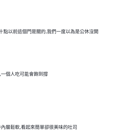
但十點以前這個門是關的,我們一度以為是公
休沒開
,一個人吃可能會飽到撐
香內層鬆軟,看起來簡單卻很美味的吐司