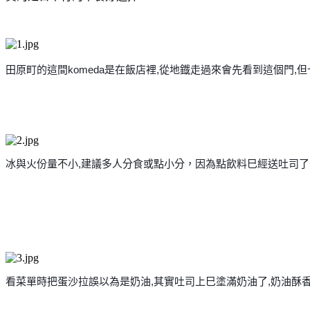
田原町的這間komeda是在飯店裡,從地鐡走過來會先
看到這個門,
冰與火份量不小,建議多人分食或點小分，因為點飲料巳經
送吐司了
看菜單時把蛋沙拉誤以為是奶油,其實吐司上巳塗滿奶油了
,奶油酥