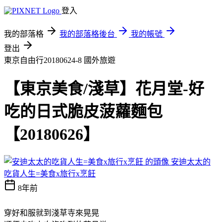
登入
我的部落格
我的部落格後台
我的帳號
登出
東京自由行20180624-8
國外旅遊
【東京美食/淺草】花月堂-好
吃的日式脆皮菠蘿麵包
【20180626】
安迪太太的
吃貨人生=美食x旅行x烹飪
8年前
穿好和服就到淺草寺來晃晃