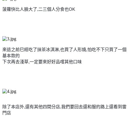
菠蘿快比人臉大了,二三個人分食也OK
來這之前巳經吃了抹茶冰淇淋,也買了人形燒,怕吃不下只
買了一個
基本款的
下次再去淺草,一定要來好好品嚐其他口味
除了本店外,還有其他四間分店,我們要回去還和服的路上
還看到雷
門店