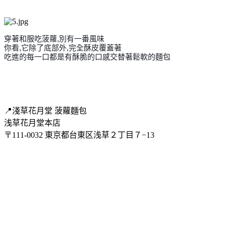
穿著和服吃菠蘿,別有一番風味
你看,它除了底部外,完全酥皮覆蓋著
吃進的每一口都是有酥脆的口感交替著鬆軟的麵包
📍淺草花月堂 菠蘿麵包
浅草花月堂本店
〒111-0032 東京都台東区浅草２丁目７−13