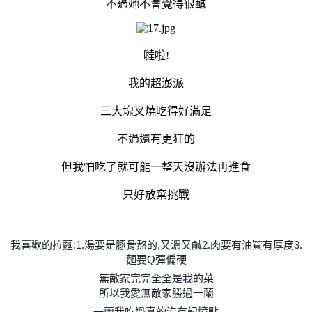
不過她不會覺得很鹹
噠啦!
我的超澎派
三大塊叉燒吃得好滿足
不過還有更狂的
但我怕吃了就可能一整天沒辦法再進食
只好放棄挑戰
我喜歡的拉麵:1.湯要是豚骨熬的,又濃又鹹2.肉要有油質有厚度3.
麵要Q彈偏硬
無敵家完完全全是我的菜
所以我愛無敵家勝過一蘭
一蘭我吃過真的沒有記憶點