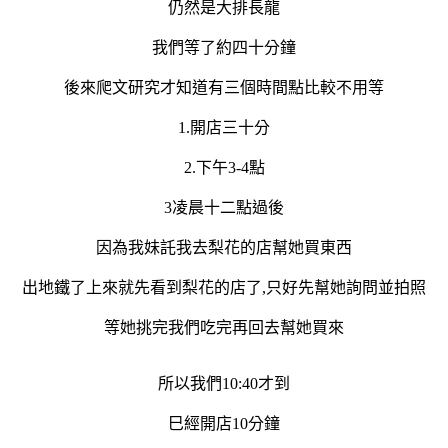
仍然是大排長龍
我們等了約四十分鐘
後來爬文研究才知道有三個時間點比較不用等
1.開店三十分
2.下午3-4點
3凌晨十二點過後
因為我妹託我去梨花的店幫她買東西
出地鐵了上來就先看到梨花的店了,只好先幫她詢問並拍照
等她挑完我們吃完再回去幫她買來
所以我們10:40才到
巳經開店10分鐘