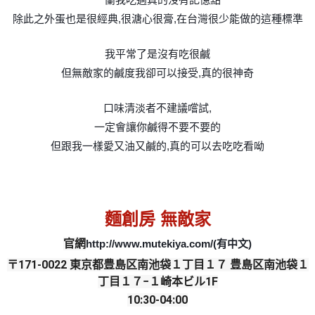
除此之外蛋也是很經典,很溏心很膏,在台灣很少能做的這種標準
我平常了是沒有吃很鹹
但無敵家的鹹度我卻可以接受,真的很神奇
口味清淡者不建議嚐試,
一定會讓你鹹得不要不要的
但跟我一樣愛又油又鹹的,真的可以去吃吃看呦
麵創房 無敵家
官網
http://www.mutekiya.com/(有中文)
〒171-0022 東京都豊島区南池袋１丁目１７ 豊島区南池袋１
丁目１７−１崎本ビル1F
10:30-04:00