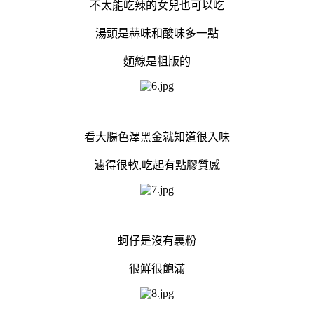
不太能吃辣的女兒也可以吃
湯頭是蒜味和酸味多一點
麵線是粗版的
看大腸色澤黑金就知道很入味
滷得很軟,吃起有點膠質感
蚵仔是沒有裏粉
很鮮很飽滿