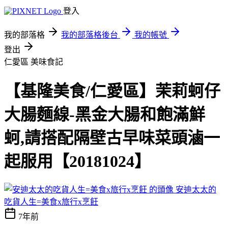
登入
我的部落格
我的部落格後台
我的帳號
登出
仁愛區
美味食記
【基隆美食/仁愛區】茉莉蚵仔
大腸麵線-黑金大腸和飽滿鮮
蚵,請搭配隔壁古早味菜頭滷一
起服用【20181024】
安迪太太的
吃貨人生=美食x旅行x烹飪
7年前