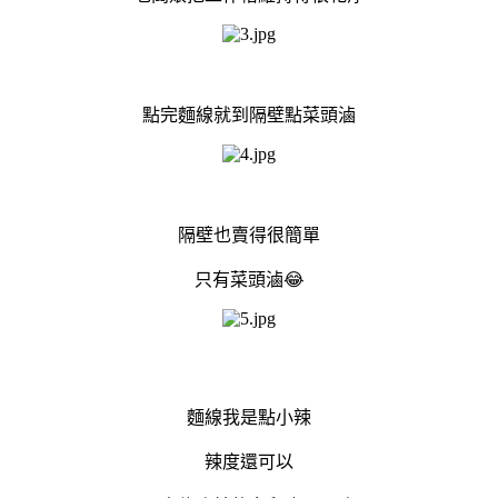
點完麵線就到隔壁點菜頭滷
隔壁也賣得很簡單
只有菜頭滷😂
麵線我是點小辣
辣度還可以