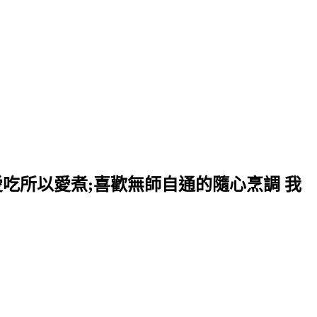
愛吃所以愛煮;喜歡無師自通的隨心烹調 我