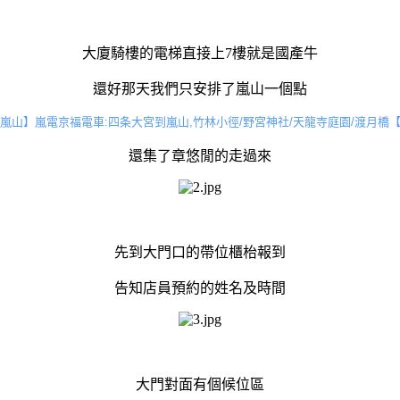
大廈騎樓的電梯直接上7樓就是國產牛
還好那天我們只安排了嵐山一個點
嵐山】嵐電京福電車:四条大宮到嵐山,竹林小徑/野宮神社/天龍寺庭園/渡月橋【20
還集了章悠閒的走過來
先到大門口的帶位櫃枱報到
告知店員預約的姓名及時間
大門對面有個候位區