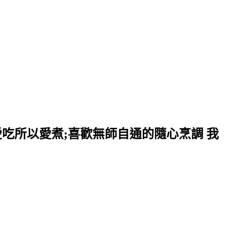
愛吃所以愛煮;喜歡無師自通的隨心烹調 我