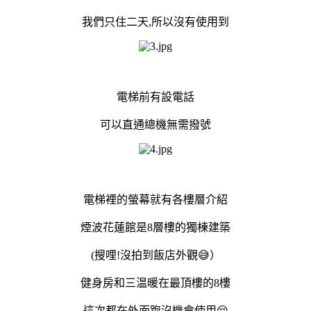
我們只住二天,所以沒有使用到
電梯前有設電話
可以直通總機
無需撥號
電梯裡的螢幕就有各樓層介紹
煙波花蓮館是8層樓的獨棟建築
(搜哩!沒拍到飯店外觀😅）
健身房和三温暖在最頂樓的8樓
這次都在外面跑沒機會使用😔