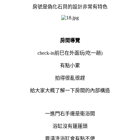
房號是偽化石貝的設計非常有特色
房間導覽
check-in前巳在外面玩(吃一趟)
有點小累
拍得很亂很趕
給大家大概了解一下房間的內部構造
一進門右手邊是衛浴間
浴缸沒有蓮蓬頭
要清洗浴缸會有點不便