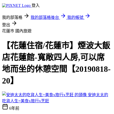
登入
我的部落格
我的部落格後台
我的帳號
登出
花蓮巿
國內旅遊
【花蓮住宿/花蓮巿】煙波大飯
店花蓮館-寬敞四人房,可以席
地而坐的休憩空間【20190818-
20】
安迪太太的
吃貨人生=美食x旅行x烹飪
6年前