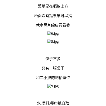
菜單是在櫃枱上方
枱面沒有點餐單可以指
就拿照片給店員看😁
位子不多
只有一張桌子
和二小排的吧枱座位
水,醬料,餐巾紙自取