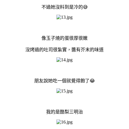
不過她沒料到是冷的😅
像玉子燒的蛋很厚很嫩
沒烤過的吐司很紮實，醬有芥末的味道
朋友說她吃一個就覺得飽了😂
我的是酪梨三明治