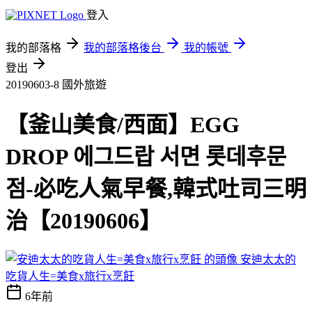
登入
我的部落格
我的部落格後台
我的帳號
登出
20190603-8
國外旅遊
【釜山美食/西面】EGG
DROP 에그드랍 서면 롯데후문
점-必吃人氣早餐,韓式吐司三明
治【20190606】
安迪太太的
吃貨人生=美食x旅行x烹飪
6年前