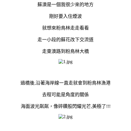
蘇澳是一個我很少來的地方
剛好要入住煙波
就想來粉鳥林走走看看
走一小段的蘇花改下交流道
走東澳路到粉鳥林大橋
過橋後,沿著海岸線一直走就會到粉鳥林漁港
去程可能是角度的關係
海面波光粼粼，像碎礸般閃耀光芒,美極了!!!