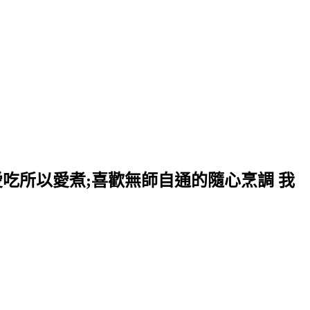
愛吃所以愛煮;喜歡無師自通的隨心烹調 我