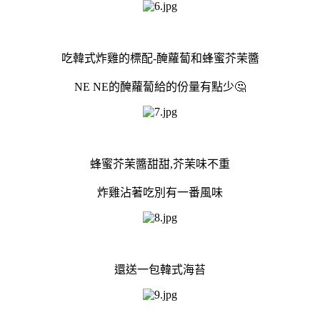
吃韓式炸雞的標配-醃蘿蔔和蜂蜜芥茉醬
NE NE的醃蘿蔔給的份量有點少🤔
蜂蜜芥茉醬甜甜,芥茉味不重
炸雞沾著吃別有一番風味
還送一包韓式海苔