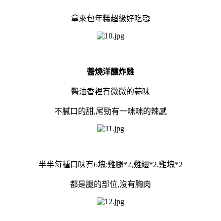
拿來包年糕超級好吃🥰
醬燒洋釀炸雞
醬油香裡有微微的蒜味
不膩口的甜,尾勁有一咪咪的辣感
半半每種口味有6塊:雞腿*2,雞翅*2,雞塊*2
都是腿的部位,沒有胸肉