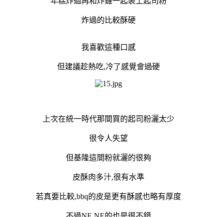
年糕炸過再和炸雞一起裹上起司粉
炸過的比較酥硬
我喜歡這種口感
但建議趁熱吃,冷了感覺會過硬
上次在統一時代那間買的起司粉灑太少
很令人失望
但基隆這間粉就灑的很夠
皮酥肉多汁,很有水準
若真要比較,bbq的皮是更有酥感也略有厚度
不過NE NE的也是很不錯