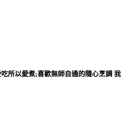
愛吃所以愛煮;喜歡無師自通的隨心烹調 我