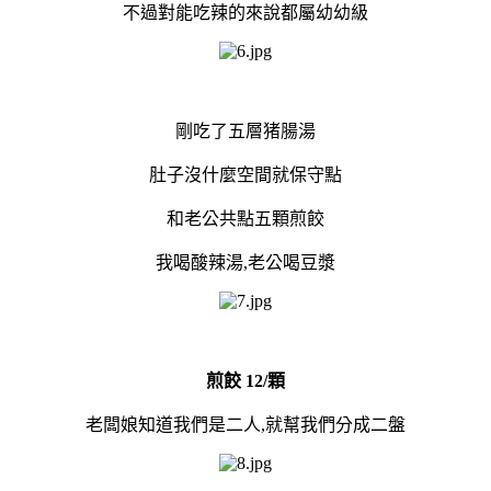
不過對能吃辣的來說都屬幼幼級
剛吃了五層猪腸湯
肚子沒什麼空間就保守點
和老公共點五顆煎餃
我喝酸辣湯,老公喝豆漿
煎餃 12/顆
老闆娘知道我們是二人,就幫我們分成二盤