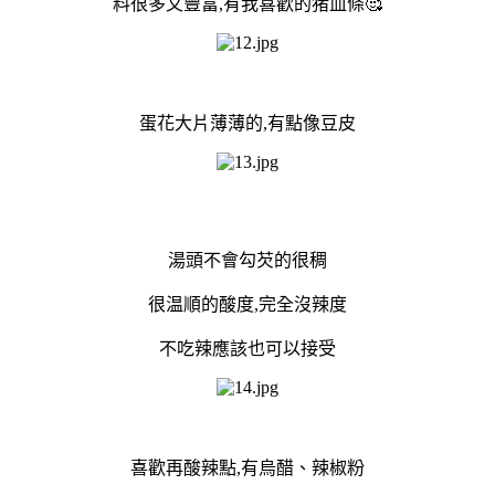
料很多又豐富,有我喜歡的猪血條🥰
蛋花大片薄薄的,有點像豆皮
湯頭不會勾芡的很稠
很温順的酸度,完全沒辣度
不吃辣應該也可以接受
喜歡再酸辣點,有烏醋、辣椒粉