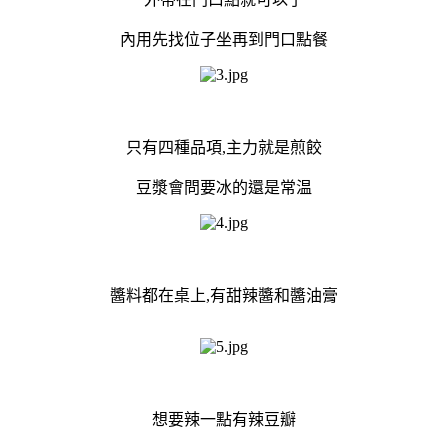
內用先找位子坐再到門口點餐
只有四種品項,主力就是煎餃
豆漿會問要冰的還是常温
醬料都在桌上,有甜辣醬和醬油膏
想要辣一點有辣豆瓣