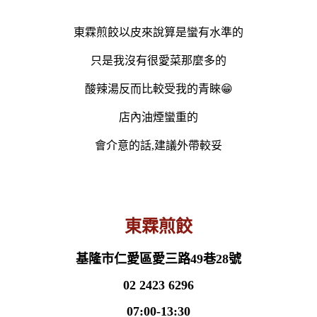
東霖煎餃以皮來說算是蠻有水準的
只是我沒有很愛菜那麼多的
酸辣湯反而比較受我的青睞😁
店內油煙蠻重的
會介意的話,建議外帶較妥
東霖煎餃
基隆市仁愛區愛三路49巷28號
02 2423 6296
07:00-13:30