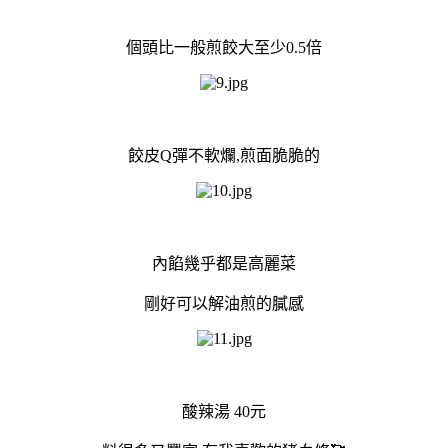
個頭比一般煎餃大至少0.5倍
餃皮Q彈不軟爛,煎面脆脆的
內餡幾乎都是高麗菜
剛好可以解油煎的膩感
酸辣湯 40元