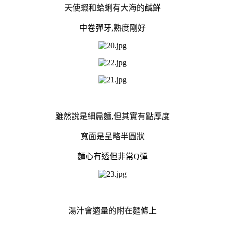
天使蝦和蛤蜊有大海的鹹鮮
中卷彈牙,熟度剛好
雖然說是細扁麵,但其實有點厚度
寬面是呈略半圓狀
麵心有透但非常Q彈
湯汁會適量的附在麵條上