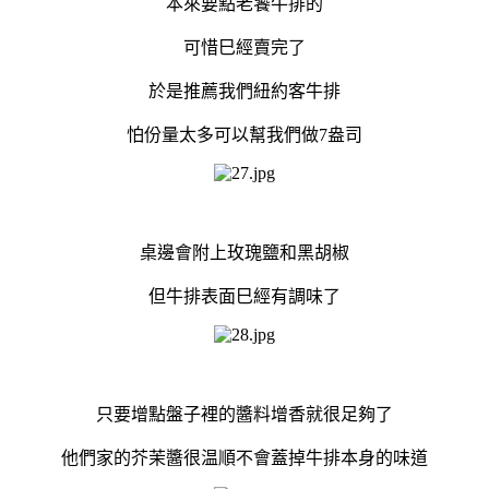
本來要點老饕牛排的
可惜巳經賣完了
於是推薦我們紐約客牛排
怕份量太多可以幫我們做7盎司
桌邊會附上玫瑰鹽和黑胡椒
但牛排表面巳經有調味了
只要增點盤子裡的醬料增香就很足夠了
他們家的芥茉醬很温順不會蓋掉牛排本身的味道