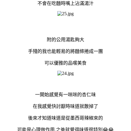
不會在吃麵時嘴上沾滿湯汁
附的公用湯匙夠大
手殘的我也能輕易的將麵條捲成一團
可以優雅的品嚐美食
一開始感覺有一咪咪的杏仁味
在我感覺快討厭時味道就散掉了
後來才知道味道是從墨西哥辣椒來的
可能是心理做作用,之後就覺得味道很特別😂😂