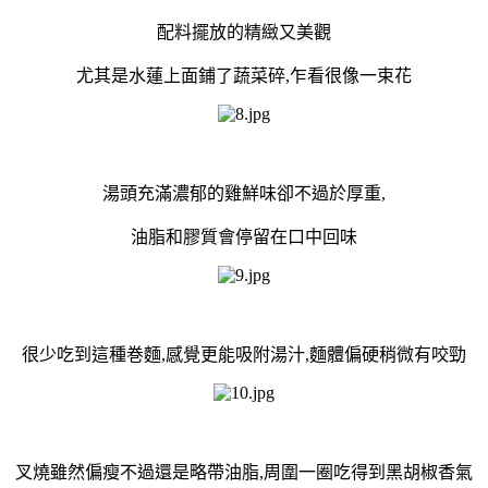
配料擺放的精緻又美觀
尤其是水蓮上面鋪了蔬菜碎,乍看很像一束花
湯頭充滿濃郁的雞鮮味卻不過於厚重,
油脂和膠質會停留在口中回味
很少吃到這種巻麵,感覺更能吸附湯汁,麵體偏硬稍微有咬勁
叉燒雖然偏瘦不過還是略帶油脂,周圍一圈吃得到黑胡椒香氣