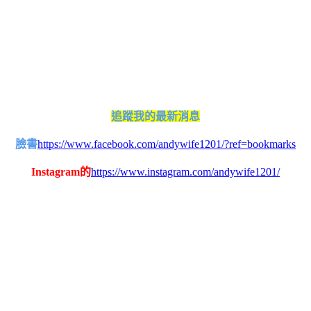
追蹤我的最新消息
臉書
https://www.facebook.com/andywife1201/?ref=bookmarks
Instagram的
https://www.instagram.com/andywife1201/