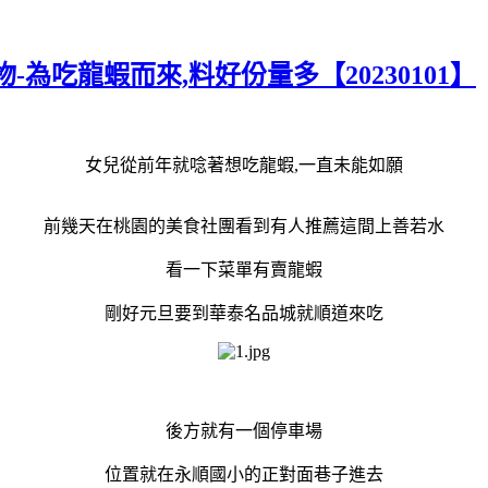
為吃龍蝦而來,料好份量多【20230101】
女兒從前年就唸著想吃龍蝦,一直未能如願
前幾天在桃園的美食社團看到有人推薦這間上善若水
看一下菜單有賣龍蝦
剛好元旦要到華泰名品城就順道來吃
後方就有一個停車場
位置就在永順國小的正對面巷子進去