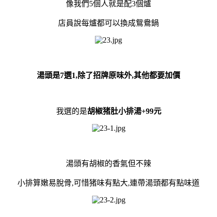
像我們5個人就是配3個爐
店員說每爐都可以換成鴛鴦鍋
湯頭是7選1,除了招牌原味外,其他都要加價
我選的是
胡椒猪肚小排湯+99元
湯頭有胡椒的香氣但不辣
小排算嫩易脫骨,可惜猪味有點大,連帶湯頭都有點味道