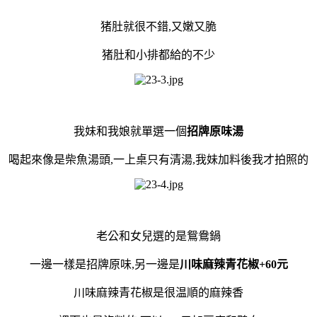
猪肚就很不錯,又嫩又脆
猪肚和小排都給的不少
我妹和我娘就單選一個
招牌原味湯
喝起來像是柴魚湯頭,一上桌只有清湯,我妹加料後我才拍照的
老公和女兒選的是鴛鴦鍋
一邊一樣是招牌原味,另一邊是
川味麻辣青花椒+60元
川味麻辣青花椒是很温順的麻辣香