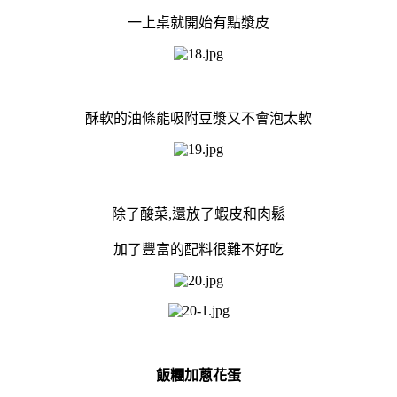
一上桌就開始有點漿皮
酥軟的油條能吸附豆漿又不會泡太軟
除了酸菜,還放了蝦皮和肉鬆
加了豐富的配料很難不好吃
飯糰加蔥花蛋