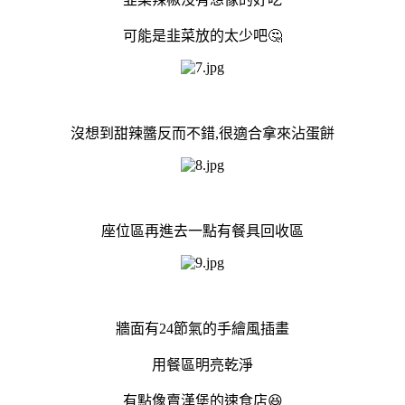
可能是韭菜放的太少吧🤔
沒想到甜辣醬反而不錯,很適合拿來沾蛋餅
座位區再進去一點有餐具回收區
牆面有24節氣的手繪風插畫
用餐區明亮乾淨
有點像賣漢堡的速食店😆