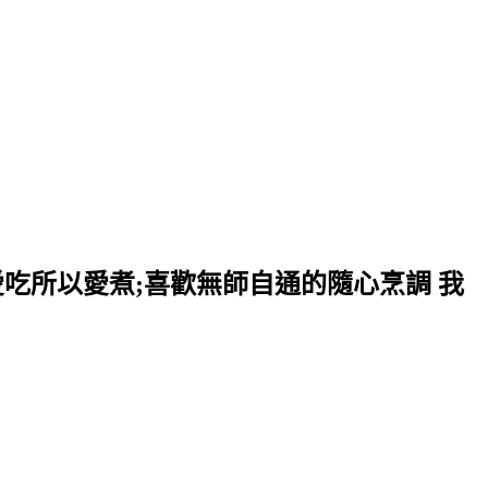
愛吃所以愛煮;喜歡無師自通的隨心烹調 我