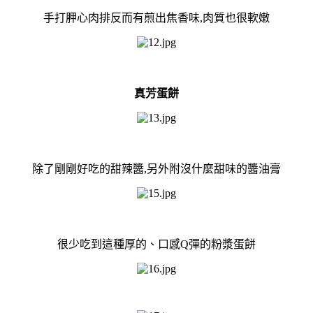
手打胛心肉排反而有煎出焦香味,肉質也很軟嫩
真芳蛋餅
除了剛剛好吃的甜辣醬,另外附沒什麼甜味的醬油膏
很少吃到這種厚的、口感Q彈的粉漿蛋餅