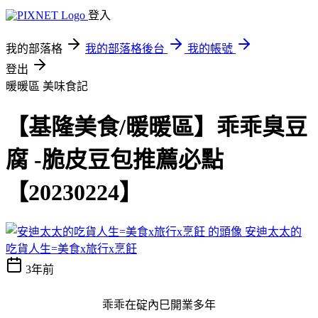
登入
我的部落格
我的部落格後台
我的帳號
登出
暖暖區
美味食記
【基隆美食/暖暖區】乖乖臭豆
腐 -脆皮豆包推薦必點
【20230224】
安迪太太的
吃貨人生=美食x旅行x烹飪
3年前
乖乖在碇內巳開業多年