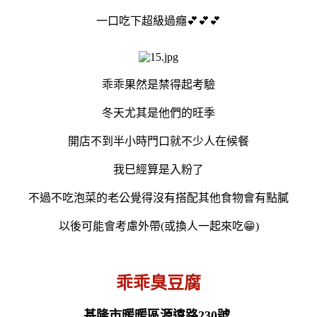
一口吃下超級過癮💕💕💕
乖乖果然是禁得起考驗
冬天尤其是他們的旺季
開店不到半小時門口就不少人在候餐
我巳經算是入粉了
不過不吃泡菜的老公覺得沒有搭配其他食物會有點膩
以後可能會考慮外帶(或換人一起來吃😁)
乖乖臭豆腐
基隆市暖暖區源遠路230號