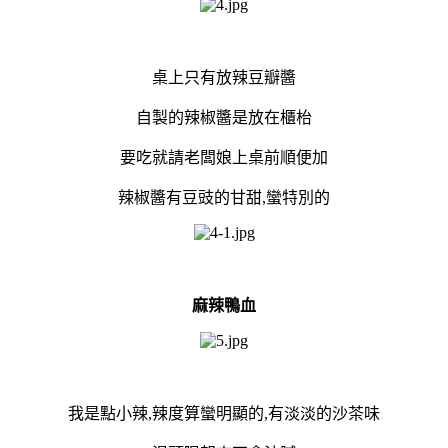
桌上只有放辣豆瓣醬
自製的辣椒醬是放在櫃枱
要吃就請老闆娘上桌前順便加
辣椒醬有豆豉的甘甜,蠻特別的
麻辣鴨血
我是點小辣,辣度算蠻明顯的,有淡淡的沙茶味