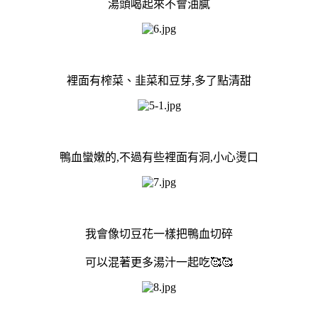
湯頭喝起來不會油膩
裡面有榨菜、韭菜和豆芽,多了點清甜
鴨血蠻嫩的,不過有些裡面有洞,小心燙口
我會像切豆花一樣把鴨血切碎
可以混著更多湯汁一起吃🥰🥰