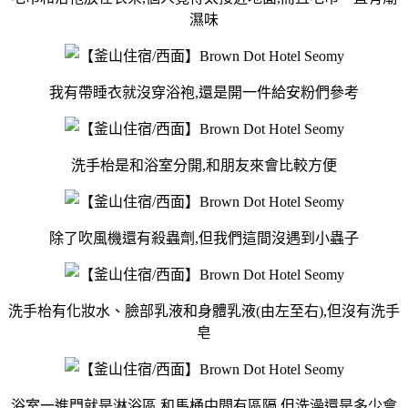
濕味
我有帶睡衣就沒穿浴袍,還是開一件給安粉們參考
洗手枱是和浴室分開,和朋友來會比較方便
除了吹風機還有殺蟲劑,但我們這間沒遇到小蟲子
洗手枱有化妝水、臉部乳液和身體乳液(由左至右),但沒有洗手
皂
浴室一進門就是淋浴區,和馬桶中間有區隔,但洗澡還是多少會