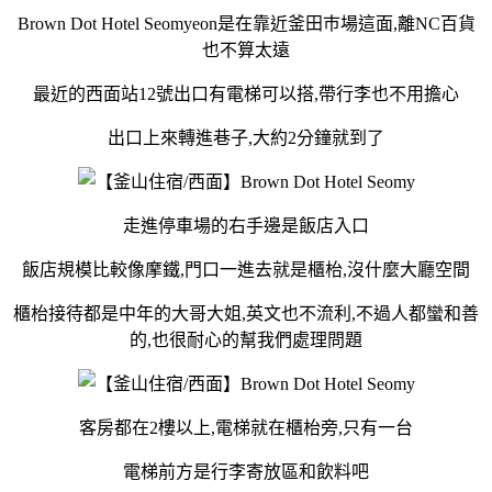
Brown Dot Hotel Seomyeon是在靠近釜田巿場這面,離NC百貨
也不算太遠
最近的西面站12號出口有電梯可以搭,帶行李也不用擔心
出口上來轉進巷子,大約2分鐘就到了
走進停車場的右手邊是飯店入口
飯店規模比較像摩鐵,門口一進去就是櫃枱,沒什麼大廳空間
櫃枱接待都是中年的大哥大姐,英文也不流利,不過人都蠻和善
的,也很耐心的幫我們處理問題
客房都在2樓以上,電梯就在櫃枱旁,只有一台
電梯前方是行李寄放區和飲料吧