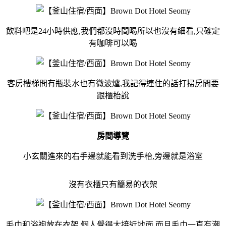
飲料吧是24小時供應,我們都沒時間喝所以也沒有細看,只確定
有咖啡可以喝
客房樓梯間有瓶裝水也有微波爐,我記得連住的話打掃房間要
跟櫃枱說
房間導覽
小玄關進來的右手邊就能看到洗手枱,旁邊就是浴室
沒有衣櫃只有簡易的衣架
毛巾和浴袍放在衣架,個人覺得太接近地面,而且毛巾一直有潮