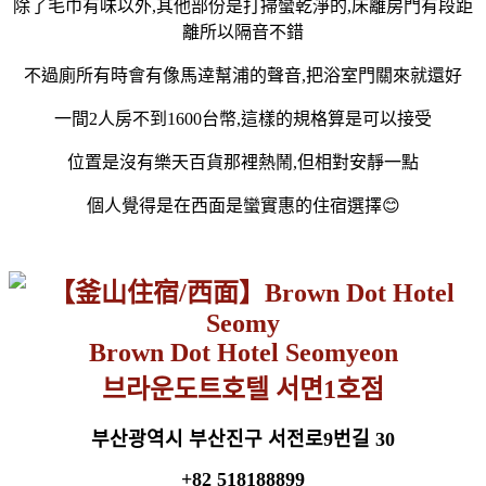
除了毛巾有味以外,其他部份是打掃蠻乾淨的,床離房門有段距
離所以隔音不錯
不過廁所有時會有像馬逹幫浦的聲音,把浴室門關來就還好
一間2人房不到1600台幣,這樣的規格算是可以接受
位置是沒有樂天百貨那裡熱鬧,但相對安靜一點
個人覺得是在西面是蠻實惠的住宿選擇😊
Brown Dot Hotel Seomyeon
브라운도트호텔 서면1호점
부산광역시 부산진구 서전로9번길 30
+82 518188899