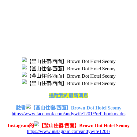
追蹤我的最新消息
臉書
https://www.facebook.com/andywife1201/?ref=bookmarks
Instagram的
https://www.instagram.com/andywife1201/