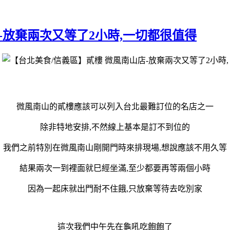
-放棄兩次又等了2小時,一切都很值得
微風南山的貳樓應該可以列入台北最難訂位的名店之一
除非特地安排,不然線上基本是訂不到位的
我們之前特別在微風南山剛開門時來排現場,想說應該不用久等
結果兩次一到裡面就巳經坐滿,至少都要再等兩個小時
因為一起床就出門耐不住餓,只放棄等待去吃別家
這次我們中午先在龜吼吃飽飽了