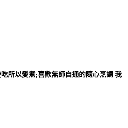
愛吃所以愛煮;喜歡無師自通的隨心烹調 我