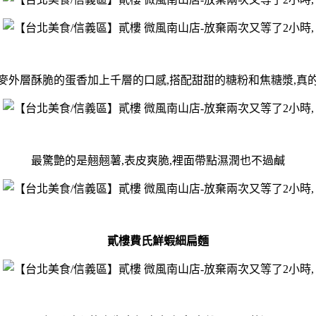
麥外層酥脆的蛋香加上千層的口感,搭配甜甜的糖粉和焦糖漿,真
最驚艶的是翹翹薯,表皮爽脆,裡面帶點濕潤也不過鹹
貳樓費氏鮮蝦細扁麵