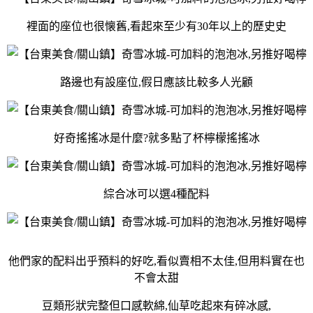
裡面的座位也很懐舊,看起來至少有30年以上的歷史史
路邊也有設座位,假日應該比較多人光顧
好奇搖搖冰是什麼?就多點了杯檸檬搖搖冰
綜合冰可以選4種配料
他們家的配料出乎預料的好吃,看似賣相不太佳,但用料實在也
不會太甜
豆類形狀完整但口感軟綿,仙草吃起來有碎冰感,