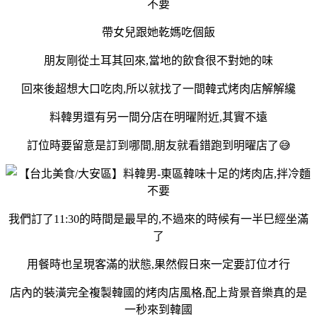
帶女兒跟她乾媽吃個飯
朋友剛從土耳其回來,當地的飲食很不對她的味
回來後超想大口吃肉,所以就找了一間韓式烤肉店解解纔
料韓男還有另一間分店在明曜附近,其實不遠
訂位時要留意是訂到哪間,朋友就看錯跑到明曜店了😅
我們訂了11:30的時間是最早的,不過來的時候有一半巳經坐滿
了
用餐時也呈現客滿的狀態,果然假日來一定要訂位才行
店內的裝潢完全複製韓國的烤肉店風格,配上背景音樂真的是
一秒來到韓國