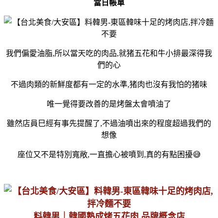
當日帳單
我們偏愛油脂,所以當天吃的肉品,就猪五花和牛小排最深得我
們的心
不過肉類的新鮮度都有一定的水準,猪肉也沒有我怕的猪味
唯一覺得要改善的是烤盤太會噴油了
雖然店員巳經有事先提醒了,不過油噴出來的程度超過我們的
想像
座位又不是特別寬敞,一直擔心被噴到,真的有點困擾😅
料韓男｜韓國熟成烤五花肉 品牌概念店