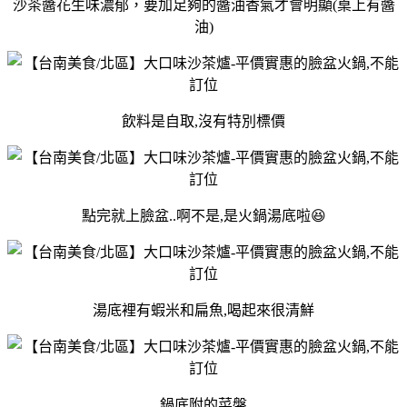
沙茶醬花生味濃郁，要加足夠的醬油香氣才會明顯(桌上有醬
油)
飲料是自取,沒有特別標價
點完就上臉盆..啊不是,是火鍋湯底啦😆
湯底裡有蝦米和扁魚,喝起來很清鮮
鍋底附的菜盤