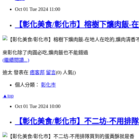
Oct
01
Tue
2024
11:00
【彰化美食/彰化巿】榕樹下爌肉飯-
來彰化除了肉圓必吃,爌肉飯也不能錯過
(繼續閱讀...)
迪太 發表在
痞客邦
留言
(0)
人氣(
)
個人分類：
彰化巿
▲top
Oct
01
Tue
2024
10:00
【彰化美食/彰化巿】不二坊-不用排