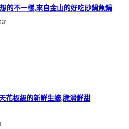
你想的不一樣,來自金山的好吃砂鍋魚鍋
arf-天花板級的新鮮生蠔,脆滑鮮甜
間