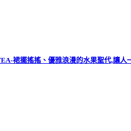
& TEA-裙擺搖搖、優雅浪漫的水果聖代,讓