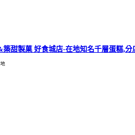
&築甜製菓 好食城店-在地知名千層蛋糕,分