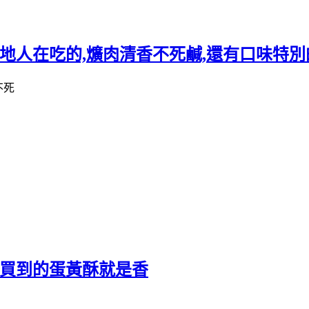
在地人在吃的,爌肉清香不死鹹,還有口味特
隊買到的蛋黃酥就是香