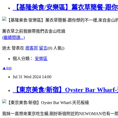
【基隆美食/安樂區】薰衣草簡餐-跟
薰衣草之前我娘帶我們去金山吃過
(繼續閱讀...)
迪太 發表在
痞客邦
留言
(0)
人氣(
)
個人分類：
安樂區
▲top
Jul
31
Wed
2024
14:00
【東京美食/新宿】Oyster Bar Wh
我妹一直想來東京吃生蠔,剛好新宿附近的NEWOMAN也有一