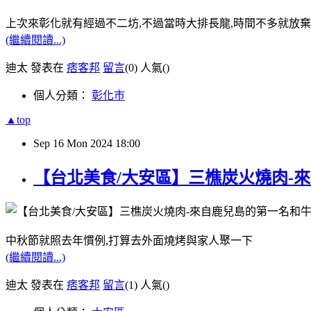
上次來彰化就有經過不二坊,不過當時大排長龍,時間不多就放
(繼續閱讀...)
迪太 發表在
痞客邦
留言
(0)
人氣(
)
個人分類：
彰化巿
▲top
Sep
16
Mon
2024
18:00
【台北美食/大安區】三樵炭火燒肉-來
中秋節就照去年慣例,打算去外面燒烤與家人聚一下
(繼續閱讀...)
迪太 發表在
痞客邦
留言
(1)
人氣(
)