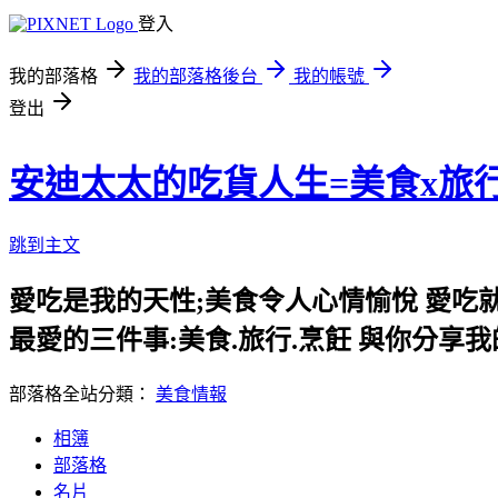
登入
我的部落格
我的部落格後台
我的帳號
登出
安迪太太的吃貨人生=美食x旅
跳到主文
愛吃是我的天性;美食令人心情愉悅 愛吃
最愛的三件事:美食.旅行.烹飪 與你分享
部落格全站分類：
美食情報
相簿
部落格
名片