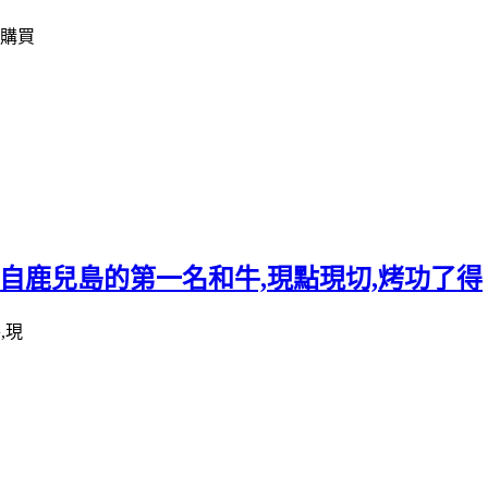
棄購買
自鹿兒島的第一名和牛,現點現切,烤功了得