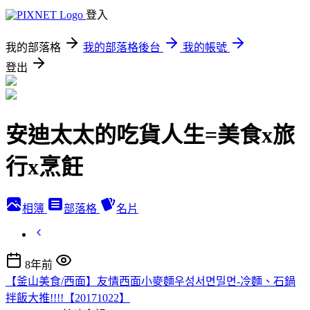
登入
我的部落格
我的部落格後台
我的帳號
登出
安迪太太的吃貨人生=美食x旅
行x烹飪
相簿
部落格
名片
8年前
【釜山美食/西面】友情西面小麥麵우성서면밀면-冷麵、石鍋
拌飯大推!!!!【20171022】