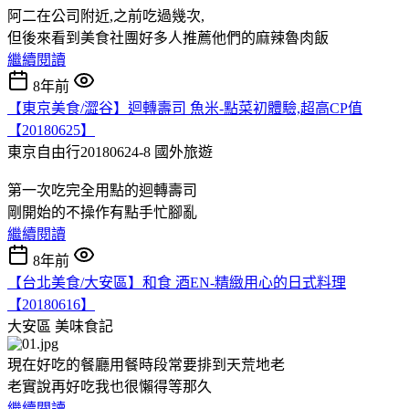
阿二在公司附近,之前吃過幾次,
但後來看到美食社團好多人推薦他們的麻辣魯肉飯
繼續閱讀
8年前
【東京美食/澀谷】迴轉壽司 魚米-點菜初體驗,超高CP值
【20180625】
東京自由行20180624-8
國外旅遊
第一次吃完全用點的迴轉壽司
剛開始的不操作有點手忙腳亂
繼續閱讀
8年前
【台北美食/大安區】和食 酒EN-精緻用心的日式料理
【20180616】
大安區
美味食記
現在好吃的餐廳用餐時段常要排到天荒地老
老實說再好吃我也很懶得等那久
繼續閱讀