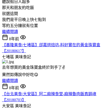
聽說假日人超多
那天和朋友約吃飯
就選這間
我們是平日晚上快七點到
等約五分鐘就有位置
繼續閱讀
8年前
【基隆美食/七堵區】郃嘉烘焙坊-料好實在的黃金珠寶盒
【20180617】
七堵區
美味食記
去年想買的黃金珠寶盒終於到手了✌️
果然如傳說中好吃😋
繼續閱讀
8年前
【台北美食/大安區】阿二麻辣食堂-麻辣魯肉飯真銷魂
【20180703】
大安區
美味食記