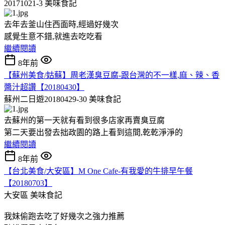
20171021-3
美味食記
去年去釜山住西面時,經過好幾次
感覺生意不錯,就進去吃吃看
繼續閱讀
8年前
【蘇州美食/姑蘇】周老漢臭豆腐-跟台灣的不一樣,麻、辣、香
醬汁超讚【20180430】
蘇州二日遊20180429-30
美味食記
去蘇州的第一天就有看到很多店家再賣臭豆腐
第二天要出發去拙政園的路上看到這間,乾乾淨淨的
繼續閱讀
8年前
【台北美食/大安區】M One Cafe-有我愛的牛排早午餐
【20180703】
大安區
美味食記
我妹偷跑去吃了好幾次之強力推薦