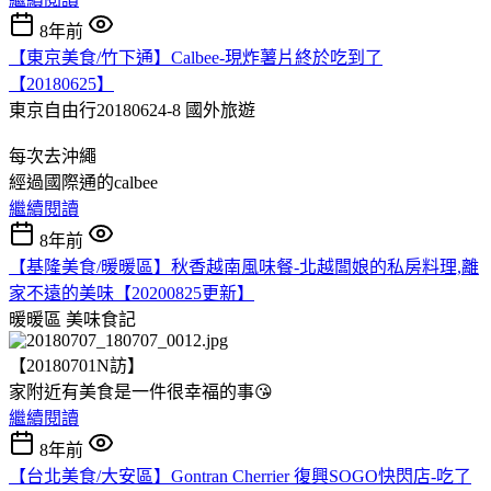
8年前
【東京美食/竹下通】Calbee-現炸薯片終於吃到了
【20180625】
東京自由行20180624-8
國外旅遊
每次去沖繩
經過國際通的calbee
繼續閱讀
8年前
【基隆美食/暖暖區】秋香越南風味餐-北越闆娘的私房料理,離
家不遠的美味【20200825更新】
暖暖區
美味食記
【20180701N訪】
家附近有美食是一件很幸福的事😘
繼續閱讀
8年前
【台北美食/大安區】Gontran Cherrier 復興SOGO快閃店-吃了