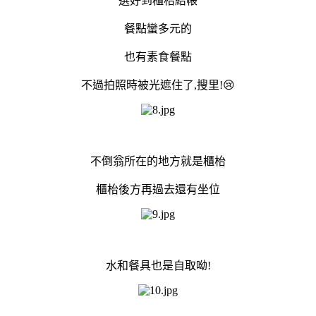
選好到櫃枱結帳
餐點蠻多元的
也有素食餐點
不過拍照時被光遮住了,搜里!😢
不倒翁所在的地方就是櫃枱
櫃枱後方再過去還有坐位
水和餐具也是自取呦!