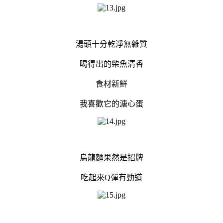
湯頭十分乾淨無雜質
喝得出的柴魚清香
食材新鮮
我喜歡它的溏心蛋
烏龍麵果然是招牌
吃起來Q彈有勁道