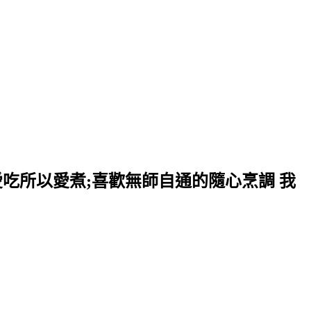
愛吃所以愛煮;喜歡無師自通的隨心烹調 我