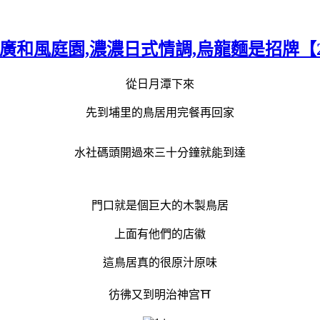
和風庭園,濃濃日式情調,烏龍麵是招牌【201
從日月潭下來
先到埔里的鳥居用完餐再回家
水社碼頭開過來三十分鐘就能到達
門口就是個巨大的木製鳥居
上面有他們的店徽
這鳥居真的很原汁原味
彷彿又到明治神宫⛩