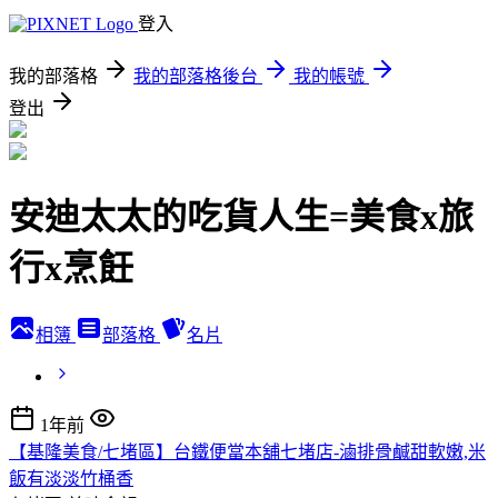
登入
我的部落格
我的部落格後台
我的帳號
登出
安迪太太的吃貨人生=美食x旅
行x烹飪
相簿
部落格
名片
1年前
【基隆美食/七堵區】台鐵便當本舖七堵店-滷排骨鹹甜軟嫩,米
飯有淡淡竹桶香