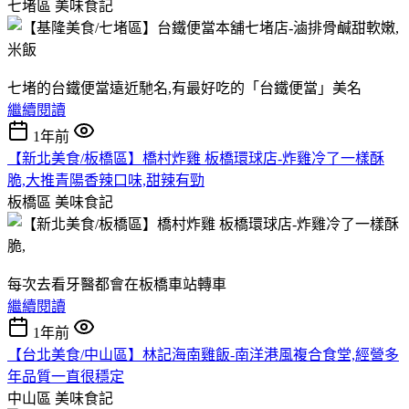
七堵區
美味食記
七堵的台鐵便當遠近馳名,有最好吃的「台鐵便當」美名
繼續閱讀
1年前
【新北美食/板橋區】橋村炸雞 板橋環球店-炸雞冷了一樣酥
脆,大推青陽香辣口味,甜辣有勁
板橋區
美味食記
每次去看牙醫都會在板橋車站轉車
繼續閱讀
1年前
【台北美食/中山區】林記海南雞飯-南洋港風複合食堂,經營多
年品質一直很穩定
中山區
美味食記