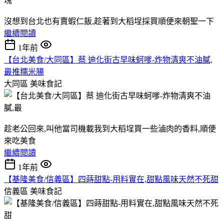
沒想到台北也有賣蝦仁飯,趁著到大稻埕採買順便來朝聖一下
繼續閱讀
1年前
【台北美食/大同區】蔡 迪化街古早味蚵嗲-炸物清爽不油膩,
最推糯米腸
大同區
美味食記
趁老公回來,叫他當司機載我到大稻埕買一些滷肉的香料,順便
來吃美食
繼續閱讀
1年前
【基隆美食/信義區】四蒔甜點-用料實在,甜點風味天然不死甜
信義區
美味食記