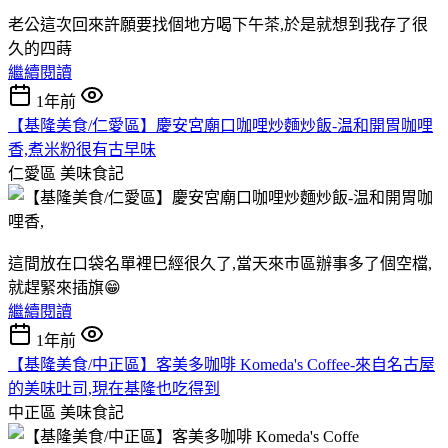
老公這次回來許願要找個地方喝下午茶,於是就想到我存了很
久的四蒔
繼續閱讀
1年前
【基隆美食/仁愛區】慶安宮廟口咖哩炒麵炒飯-温和開胃咖哩
香,煮米粉很有古早味
仁愛區
美味食記
這間放在口袋名單裡巳經很久了,當天來巿區辦事多了個空檔,
就趕緊來插旗😁
繼續閱讀
1年前
【基隆美食/中正區】客美多咖啡 Komeda's Coffee-來自名古屋
的美味吐司,現在基隆也吃得到
中正區
美味食記