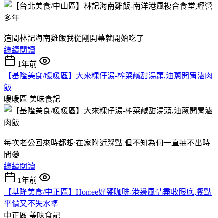
這間林記海南雞飯我從剛開幕就開始吃了
繼續閱讀
1年前
【基隆美食/暖暖區】大來粿仔湯-榨菜鹹甜湯頭,油蔥開胃滷肉
飯
暖暖區
美味食記
每次老公回來時都想;在家附近踩點,但不知為何一直抽不出時
間😁
繼續閱讀
1年前
【基隆美食/中正區】Homee好饗咖啡-港邊風情盡收眼底,餐點
平價又不失水準
中正區
美味食記