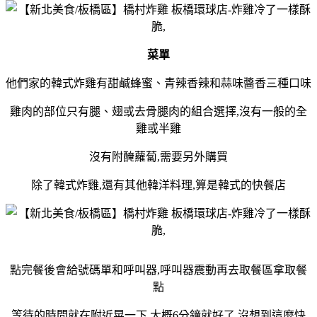
菜單
他們家的韓式炸雞有甜鹹蜂蜜、青辣香辣和蒜味醬香三種口味
雞肉的部位只有腿、翅或去骨腿肉的組合選擇,沒有一般的全
雞或半雞
沒有附醃蘿蔔,需要另外購買
除了韓式炸雞,還有其他韓洋料理,算是韓式的快餐店
點完餐後會給號碼單和呼叫器,呼叫器震動再去取餐區拿取餐
點
等待的時間就在附近晃一下,大概6分鐘就好了,沒想到這麼快