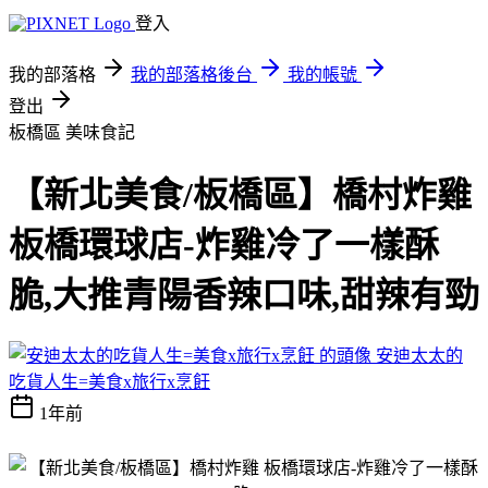
登入
我的部落格
我的部落格後台
我的帳號
登出
板橋區
美味食記
【新北美食/板橋區】橋村炸雞
板橋環球店-炸雞冷了一樣酥
脆,大推青陽香辣口味,甜辣有勁
安迪太太的
吃貨人生=美食x旅行x烹飪
1年前