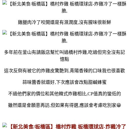
雞腿肉冷了咬開還是有濕潤度,沒有腥味很新鮮
多年前在釜山有請飯店幫忙叫過橋村炸雞,吃過但完全沒有記
憶點
這次反倒有被它的炸雞皮驚艶到,青陽香辣的口味我也很喜歡
蒜味醬香就還好,下次應該會改點甜鹹蜂蜜
不過他們家的價位和其他韓式炸雞相比,CP值真的蠻低的
雖然還是會願意再訪,但如果有得選,應該會考慮吃別家😁