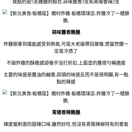
我點的是5支雞腿的組合,蒜味醬香3支和青陽香辣2支
蒜味醬香雞腿
炸雞剛拿到還能感受到熱氣,可是大老遠帶回基隆,想當然爾一
定是冷透了
不過炸雞的酥脆感卻幾乎沒打折扣,上面塗的醬很勻稱適度
主要的味道是醬油的鹹香,蒜頭的味道反而不是很明顯,有一點
點的辣感
青陽香辣雞腿
辣度蠻剌激的甜辣口味,雖然好吃,但沒有青陽辣椒特有的香氣