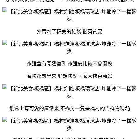
外帶附了精美的紙袋,很有質感
炸雞盒有開透氣孔,炸雞皮比較不會悶軟
香味都飄出來,好想快點回家大快朵頤😋
紙盒上有可愛的庫洛米,不過另一隻是橋村的吉祥物嗎🤔