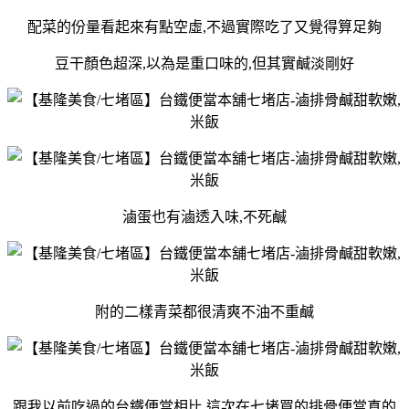
配菜的份量看起來有點空虛,不過實際吃了又覺得算足夠
豆干顏色超深,以為是重口味的,但其實鹹淡剛好
滷蛋也有滷透入味,不死鹹
附的二樣青菜都很清爽不油不重鹹
跟我以前吃過的台鐵便當相比,這次在七堵買的排骨便當真的