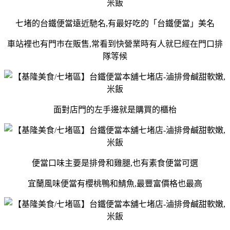
七堵的台鐵便當遠近馳名,有最好吃的「台鐵便當」美名
車站裡也有門巿在販售,常看到快營業時有人就巳經在門口排
隊等候
面對店門的左手邊就是購買的櫃枱
便當口味主要是排骨和雞腿,也有素食便當可選
宜蘭風味便當有櫻桃鴨和鯖魚,最豐富價格也最高