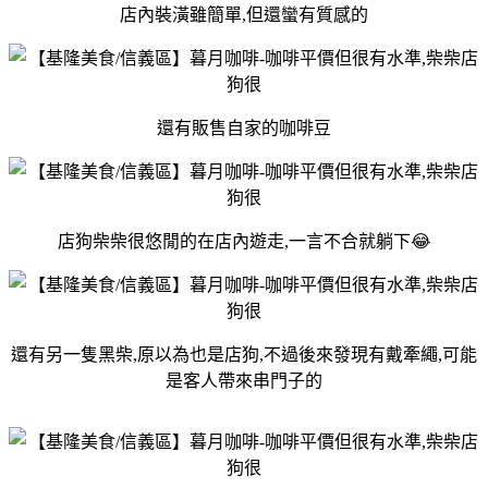
店內裝潢雖簡單,但還蠻有質感的
還有販售自家的咖啡豆
店狗柴柴很悠閒的在店內遊走,一言不合就躺下😂
還有另一隻黑柴,原以為也是店狗,不過後來發現有戴牽繩,可能
是客人帶來串門子的