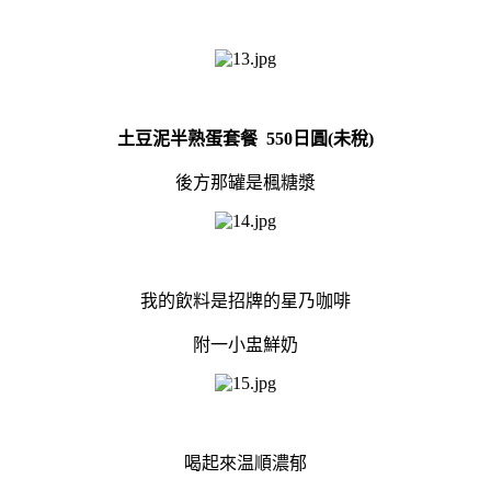
土豆泥半熟蛋套餐 550日圓(未稅)
後方那罐是楓糖漿
我的飲料是招牌的星乃咖啡
附一小盅鮮奶
喝起來温順濃郁