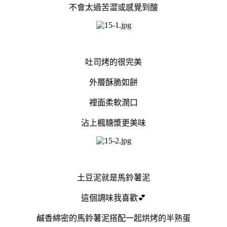
不會太過苦澀或感覺到酸
吐司烤的很完美
外層酥脆如餅
裡面柔軟潤口
沾上楓糖漿更美味
土豆泥就是馬鈴薯泥
這個調味我喜歡💕
鹹香綿密的馬鈴薯泥搭配一起烘烤的半熟蛋