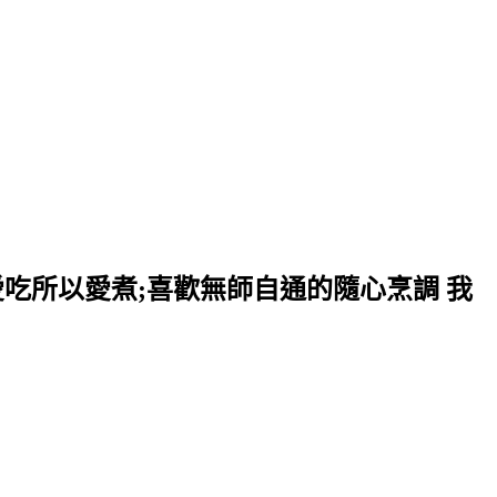
愛吃所以愛煮;喜歡無師自通的隨心烹調 我