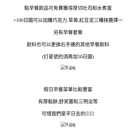
點早餐飲品可免費獲得厚切吐司和水煮蛋
+100日圓可以加購巧克力.草苺,紅豆泥三種抹醬擇一
另有早餐套餐
飲料也可以更換右手邊的其他早餐飲料
(打星號的須再加50日圓)
假日早餐菜單比較豐富
有厚鬆餅,舒芙蕾和三明治等
可惜我們是平日去的🤷🏻‍♀️