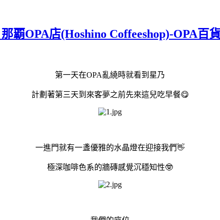
PA店(Hoshino Coffeeshop)-O
第一天在OPA亂繞時就看到星乃
計劃著第三天到來客夢之前先來這兒吃早餐😋
一進門就有一盞優雅的水晶燈在迎接我們👋
極深咖啡色系的牆磚感覺沉穩知性🤓