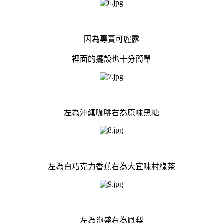
因為專賣可麗露
裡面的擺設也十分簡單
左為沖繩咖啡右為原味黑糖
左為白巧克力香蕉右為大宜味村綠茶
左為泡盛右為鳯梨