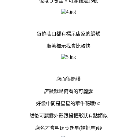
像ほうき星。可麗露是25號
每條巷口都有標示店家的編號
順著標示找會比較快
店面很簡樸
店徽就是俯看的可麗露
好像中間是星星的牽牛花哦!☺️
然後可麗露外形跟掃把形狀有點類似
店名才會叫ほうき星(掃把星)😆