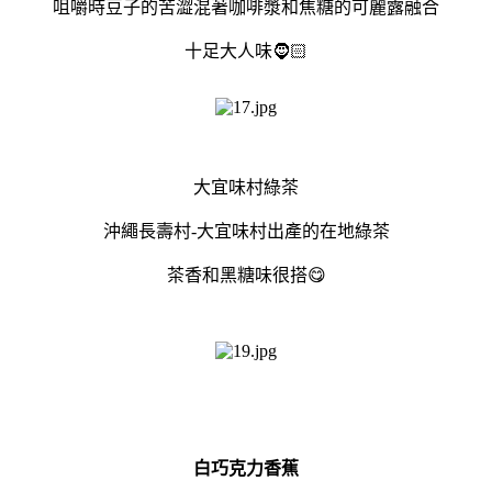
咀嚼時豆子的苦澀混著咖啡漿和焦糖的可麗露融合
十足大人味🧔🏻
大宜味村綠茶
沖繩長壽村-大宜味村出產的在地綠茶
茶香和黑糖味很搭😋
白巧克力香蕉