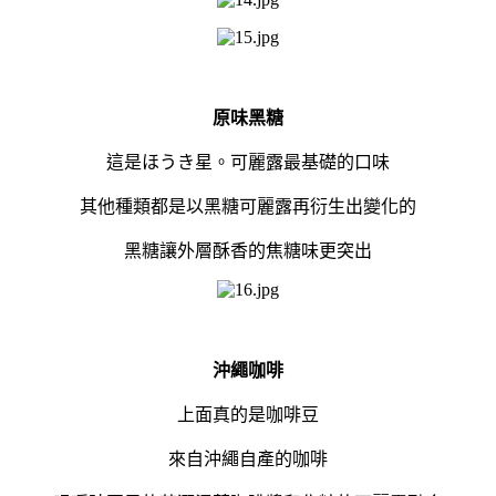
原味黑糖
這是ほうき星。可麗露最基礎的口味
其他種類都是以黑糖可麗露再衍生出變化的
黑糖讓外層酥香的焦糖味更突出
沖繩咖啡
上面真的是咖啡豆
來自沖繩自產的咖啡