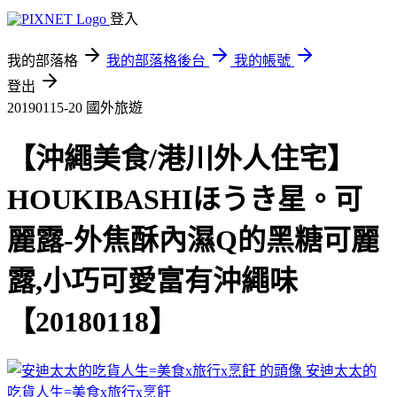
登入
我的部落格
我的部落格後台
我的帳號
登出
20190115-20
國外旅遊
【沖繩美食/港川外人住宅】
HOUKIBASHIほうき星。可
麗露-外焦酥內濕Q的黑糖可麗
露,小巧可愛富有沖繩味
【20180118】
安迪太太的
吃貨人生=美食x旅行x烹飪