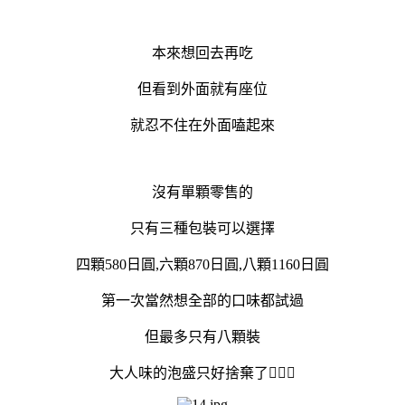
本來想回去再吃
但看到外面就有座位
就忍不住在外面嗑起來
沒有單顆零售的
只有三種包裝可以選擇
四顆580日圓,六顆870日圓,八顆1160日圓
第一次當然想全部的口味都試過
但最多只有八顆裝
大人味的泡盛只好捨棄了🙅🏻‍♀️