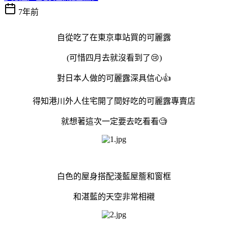
7年前
自從吃了在東京車站買的可麗露
(可惜四月去就沒看到了😢)
對日本人做的可麗露深具信心👍
得知港川外人住宅開了間好吃的可麗露專賣店
就想著這次一定要去吃看看🧐
白色的屋身搭配淺藍屋簷和窗框
和湛藍的天空非常相襯