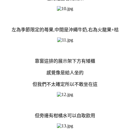
左為季節限定的苺果,中間是沖繩牛奶,右為火龍果+桔
靠窗這排的展示架下方有矮櫃
感覺像是給人坐的
但我們不太確定所以不敢坐在這
但旁邊有柑橘水可以自取飲用