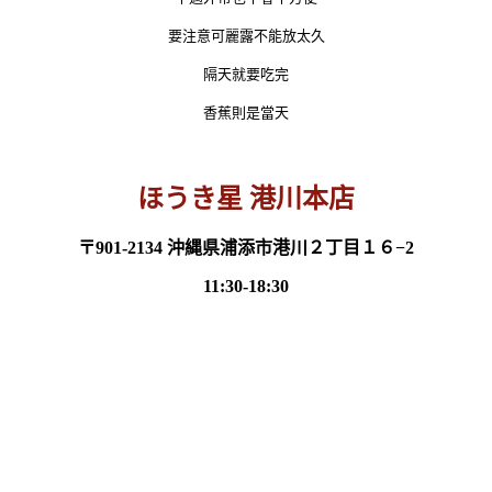
要注意可麗露不能放太久
隔天就要吃完
香蕉則是當天
ほうき星 港川本店
〒901-2134 沖縄県浦添市港川２丁目１６−2
11:30-18:30