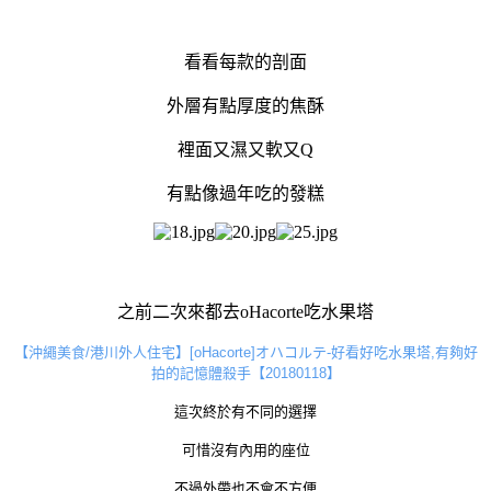
看看每款的剖面
外層有點厚度的焦酥
裡面又濕又軟又Q
有點像過年吃的發糕
之前二次來都去oHacorte吃水果塔
【沖繩美食/港川外人住宅】[oHacorte]オハコルテ-好看好吃水果塔,有夠好
拍的記憶體殺手【20180118】
這次終於有不同的選擇
可惜沒有內用的座位
不過外帶也不會不方便