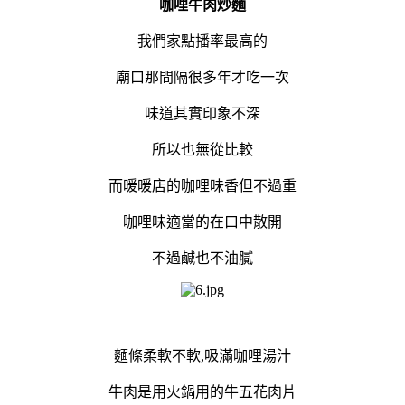
咖哩牛肉炒麵
我們家點播率最高的
廟口那間隔很多年才吃一次
味道其實印象不深
所以也無從比較
而暖暖店的咖哩味香但不過重
咖哩味適當的在口中散開
不過鹹也不油膩
麵條柔軟不軟,吸滿咖哩湯汁
牛肉是用火鍋用的牛五花肉片