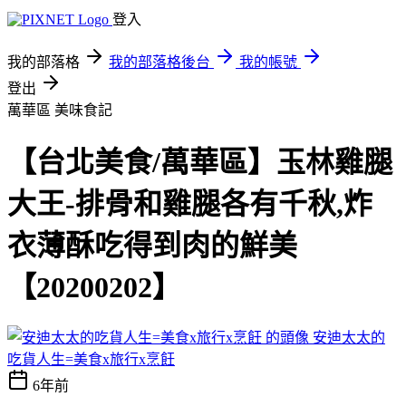
登入
我的部落格
我的部落格後台
我的帳號
登出
萬華區
美味食記
【台北美食/萬華區】玉林雞腿
大王-排骨和雞腿各有千秋,炸
衣薄酥吃得到肉的鮮美
【20200202】
安迪太太的
吃貨人生=美食x旅行x烹飪
6年前