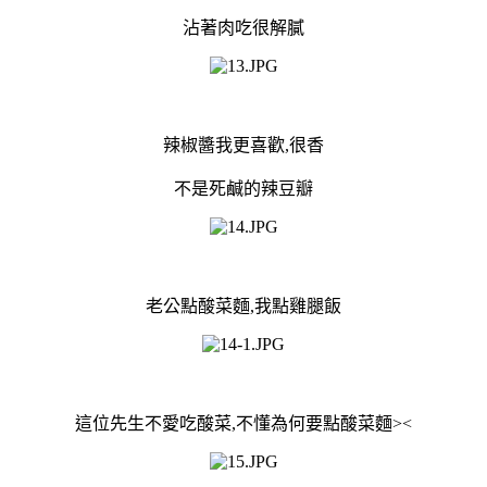
沾著肉吃很解膩
辣椒醬我更喜歡,很香
不是死鹹的辣豆瓣
老公點酸菜麵,我點雞腿飯
這位先生不愛吃酸菜,不懂為何要點酸菜麵><