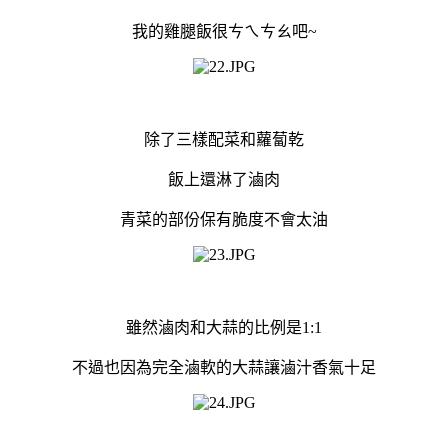
我的雞腿飯很ㄘㄟㄘㄠ吧~
除了三樣配菜和蘿蔔乾
飯上還淋了滷肉
青菜的部份保有脆度不會太油
雖然滷肉和大蒜的比例是1:1
不過也因為完全滷軟的大蒜讓滷汁香氣十足