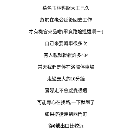
慕名玉林雞腿大王巳久
終於在老公延後回去工作
才有機會來品嚐(畢竟路途遙遠啊~~)
自己來要轉車很多次
有人載就輕鬆許多^3^
當天我們是停在洛陽停車場
走過去大約10分鐘
實際走不會感覺很遠
可能專心在找路,一下就到了
如果搭捷運到西門町
從
6號出口
比較近