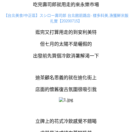
吃完壽司郎就用走的來永樂巿場
【台北美食/中正區】スシロー壽司郎 台北館前路店- 樣多料美,漁獲鮮米飯
扎實【20200715】
逛完又打算用走的到安利美特
但七月的太陽不是曬假的
出發前先買個冷飲消暑解渴一下
迪茶顧名思義的就在迪化街上
店面的懷舊復古氛圍很吸引我
立牌上的花式冷飲感覺不錯喝