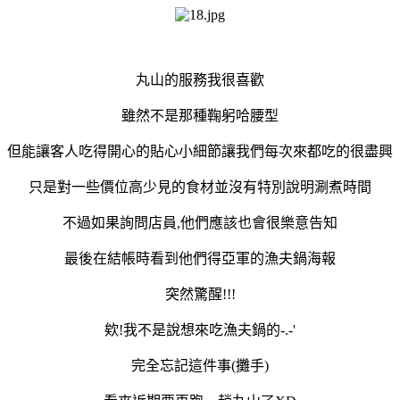
丸山的服務我很喜歡
雖然不是那種鞠躬哈腰型
但能讓客人吃得開心的貼心小細節讓我們每次來都吃的很盡興
只是對一些價位高少見的食材並沒有特別說明涮煮時間
不過如果詢問店員,他們應該也會很樂意告知
最後在結帳時看到他們得亞軍的漁夫鍋海報
突然驚醒!!!
欸!我不是說想來吃漁夫鍋的-.-'
完全忘記這件事(攤手)