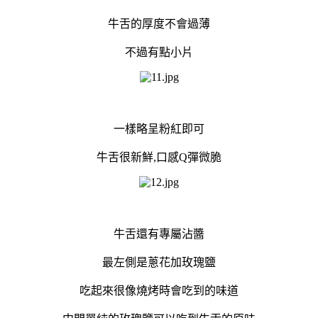
牛舌的厚度不會過薄
不過有點小片
一樣略呈粉紅即可
牛舌很新鮮,口感Q彈微脆
牛舌還有專屬沾醬
最左側是蔥花加玫瑰鹽
吃起來很像燒烤時會吃到的味道