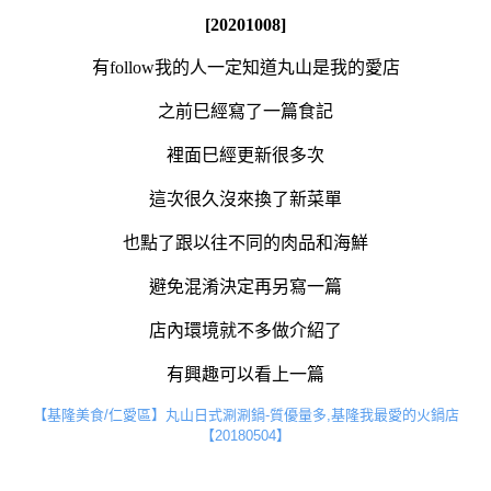
[20201008]
有follow我的人一定知道丸山是我的愛店
之前巳經寫了一篇食記
裡面巳經更新很多次
這次很久沒來換了新菜單
也點了跟以往不同的肉品和海鮮
避免混淆決定再另寫一篇
店內環境就不多做介紹了
有興趣可以看上一篇
【基隆美食/仁愛區】丸山日式涮涮鍋-質優量多,基隆我最愛的火鍋店
【20180504】