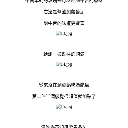
中間單純的玫瑰鹽可以吃到牛舌的原味
右邊是醬油加蘿蔔泥
讓牛舌的味道更豐富
蛤蜊一如既往的飽滿
從來沒在涮涮鍋吃過鮑魚
第二件半價感覺很超值就加點了
沒吃過不知道要煮多久