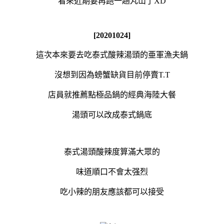
看來近期要再跑一趟丸山了XD
[20201024]
這次本來要去吃泰式酸辣湯頭的亜軍漁夫鍋
沒想到因為螃蟹缺貨目前停賣T.T
店員就推薦點極品鍋的經典海陸大餐
湯頭可以改成泰式鍋底
泰式湯頭酸辣度算滿大眾的
味道順口不會太强烈
吃小辣的朋友應該都可以接受