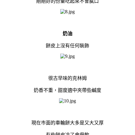
剛剛好的份量吃起來不會膩口
奶油
餅皮上沒有任何裝飾
很古早味的克林姆
奶香不重，甜度適中夾帶些鹹度
現在巿面的車輪餅大多是又大又厚
有些餅皮冷了會偏軟